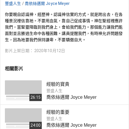
豐盛人生
/
喬依絲邁爾 Joyce Meyer
你要親自認識神，經歷神。認識神信實的方式，就是跨出去，在各
種景況裡信靠祂。不要用血氣，靠自己促成事情。神在聖經裡應許
我們，當聖靈降臨到我們身上，會給我們能力。那個能力讓我們能
面對並且勝過生命中各種困難。講員提醒我們，有時神允許問題發
生，因為祂要我們保持謙卑，不要驕傲自大。
影片上架日期：
2020年10月12日
相關影片
經驗的寶貴
豐盛人生
喬依絲邁爾 Joyce Meyer
26:15
經驗的重要
豐盛人生
喬依絲邁爾 Joyce Meyer
24:00