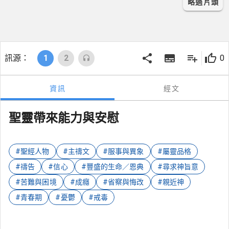
略過片頭
訊源：
1
2
0
資訊
經文
聖靈帶來能力與安慰
#聖經人物
#主禱文
#服事與異象
#屬靈品格
#禱告
#信心
#豐盛的生命／恩典
#尋求神旨意
#苦難與困境
#成癮
#省察與悔改
#親近神
#青春期
#憂鬱
#戒毒