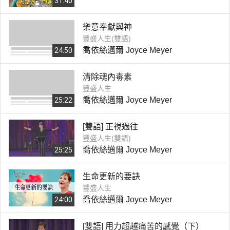
31:40
樂意奉獻與神
豐盛人生(雙語)
喬依絲邁爾 Joyce Meyer
24:50
清除魂內毒素
豐盛人生
喬依絲邁爾 Joyce Meyer
25:22
[雙語] 正視過往
豐盛人生(雙語)
喬依絲邁爾 Joyce Meyer
25:25
生命更新的要訣
豐盛人生
喬依絲邁爾 Joyce Meyer
24:00
[雙語] 用力超越痛苦的感覺（下）